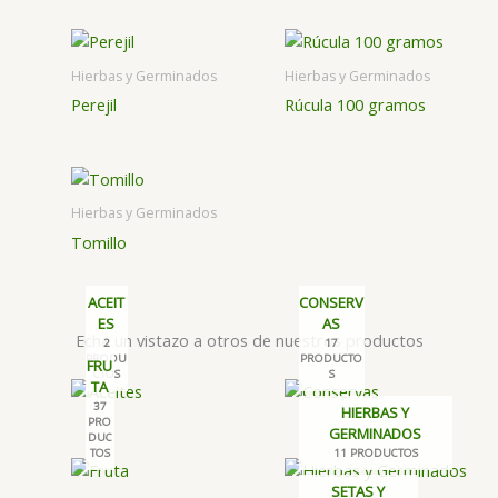
Hierbas y Germinados
Hierbas y Germinados
Perejil
Rúcula 100 gramos
Hierbas y Germinados
Tomillo
ACEIT
CONSERV
ES
AS
Echa un vistazo a otros de nuestros productos
2
17
PRODU
PRODUCTO
FRU
CTOS
S
TA
37
HIERBAS Y
PRO
GERMINADOS
DUC
TOS
11 PRODUCTOS
SETAS Y