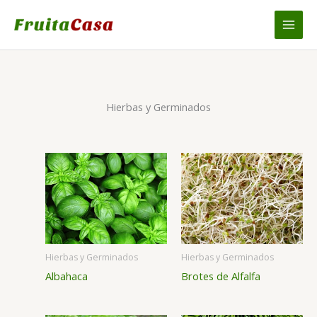
Ir
al
contenido
Hierbas y Germinados
Hierbas y Germinados
Hierbas y Germinados
Albahaca
Brotes de Alfalfa