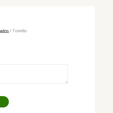
nados
/ Tomillo
+