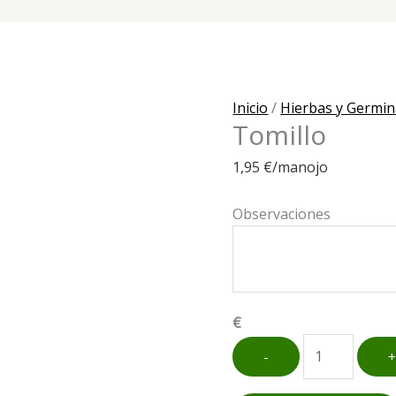
Inicio
/
Hierbas y Germi
Tomillo
1,95
€
/manojo
Observaciones
€
Tomillo
-
cantidad