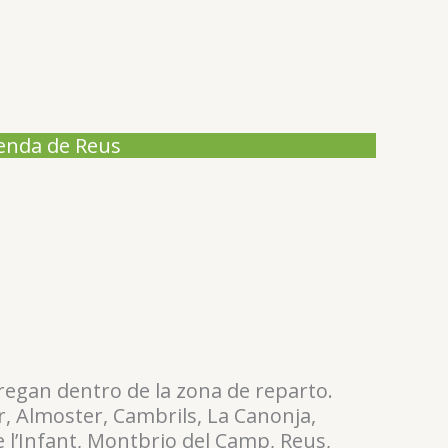
ienda de Reus
regan dentro de la zona de reparto.
r, Almoster, Cambrils, La Canonja,
de l’Infant, Montbrio del Camp, Reus,