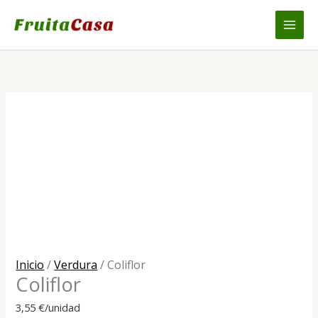
Ir
al
contenido
Inicio
/
Verdura
/ Coliflor
Coliflor
3,55
€
/unidad