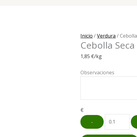
Inicio
/
Verdura
/ Cebolla
Cebolla Seca
1,85
€
/kg
Observaciones
€
Cebolla
-
Seca
cantidad