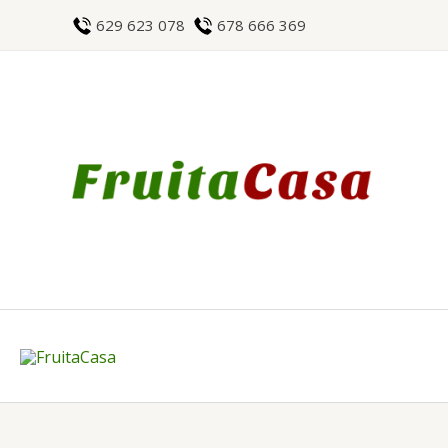
Ir
629 623 078
678 666 369
al
contenido