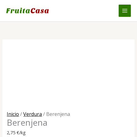
Ir
al
contenido
Inicio
/
Verdura
/ Berenjena
Berenjena
2,75
€
/kg