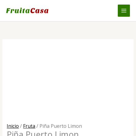
Ir
al
contenido
Inicio
/
Fruta
/ Piña Puerto Limon
Piña Puerto Limon