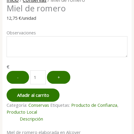
Miel de romero
12,75
€
/unidad
Observaciones
€
Miel
-
+
de
romero
cantidad
Añadir al carrito
Categoría:
Conservas
Etiquetas:
Producto de Confianza
,
Producto Local
Descripción
Miel de romero elaborada en Alcover