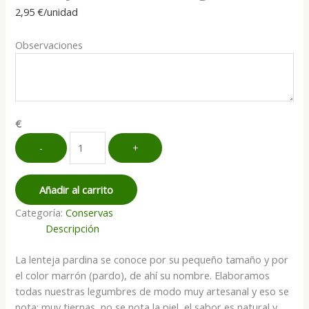
2,95
€
/unidad
Observaciones
€
Lenteja
-
+
Pardina
500
g
Añadir al carrito
cantidad
Categoría:
Conservas
Descripción
La lenteja pardina se conoce por su pequeño tamaño y por
el color marrón (pardo), de ahí su nombre. Elaboramos
todas nuestras legumbres de modo muy artesanal y eso se
nota: muy tiernas, no se nota la piel, el sabor es natural y