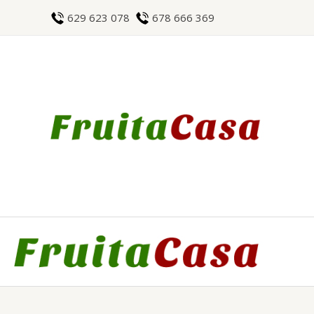
Ir
629 623 078
678 666 369
al
contenido