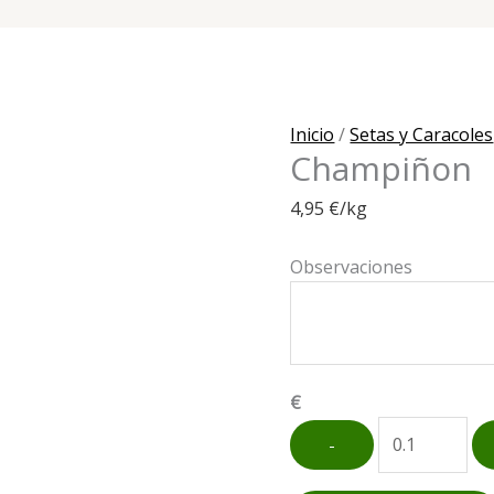
Inicio
/
Setas y Caracoles
Champiñon
4,95
€
/kg
Observaciones
€
Champiñon
-
cantidad