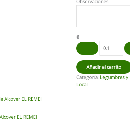
Observaciones
€
Almendra
-
Tostada
cantidad
Añadir al carrito
Categoría:
Legumbres y 
Local
 Alcover EL REMEI